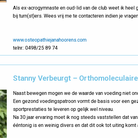
Als ex-acrogymnaste en oud-lid van de club weet ik heel g
bij turn(st)ers. Wees vrij me te contacteren indien je vrage
www.osteopathiejanahoorens.com
telnr.: 0498/25 89 74
Stanny Verbeurgt – Orthomoleculair
Naast bewegen mogen we de waarde van voeding niet on
Een gezond voedingspatroon vormt de basis voor een gez
sportprestaties te leveren op gelijk wel niveau.
Na 30 jaar ervaring moet ik nog steeds vaststellen dat van
ééntonig is en weinig divers en dat dit ook tot uiting komt