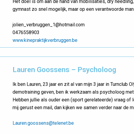
Het doel is om aan de hand van mobilisaties, dry needlin
gymnast zo snel mogelijk, maar op een verantwoorde manier 
jolien_verbruggen_1@hotmail.com
0476558903
www.kinepraktijkverbruggen.be
Lauren Goossens – Psycholoog
Ik ben Lauren, 23 jaar en zit al van mijn 3 jaar in Turnclub
demotraining geven, ben ik werkzaam als psycholoog met 
Hebben jullie als ouder een (sport gerelateerde) vraag of 
mij gerust een mail, dan kijken we samen verder naar de m
Lauren.goossens@telenet.be