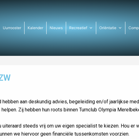
Uurrooster
Kalender
Nieuws
Recreatief
Oriëntatie
Compe
VZW
 hebben aan deskundig advies, begeleiding en/of jaarlijkse med
en helpen. Zij hebben hun roots binnen Turnclub Olympia Merelbe
 uiteraard steeds vrij om uw eigen specialist te kiezen. Hou er
b kunnen we hiervoor geen financiële tussenkomsten voorzien.