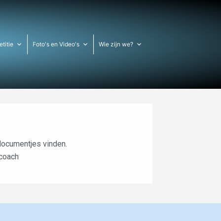
titie
Foto's en Video's
Wie zijn we?
 documentjes vinden.
 coach