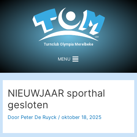
Turnclub Olympia Merelbeke
MENU
NIEUWJAAR sporthal
gesloten
Door
Peter De Ruyck
/
oktober 18, 2025