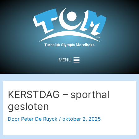
Turnclub Olympia Merelbeke
MENU
KERSTDAG – sporthal
gesloten
Door
Peter De Ruyck
/
oktober 2, 2025